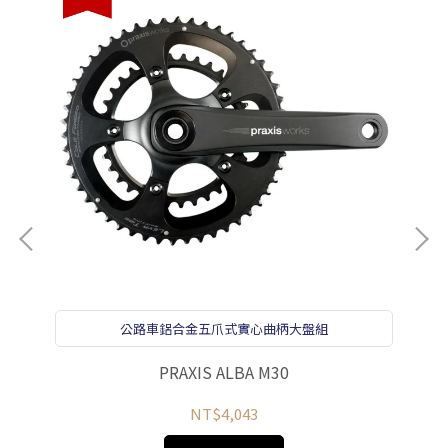
陶瓷培
公路車鋁合金五爪式實心曲柄大盤組
P
PRAXIS ALBA M30
NT$4,043