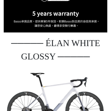
───── É
LAN WHITE
GLOSSY ─────