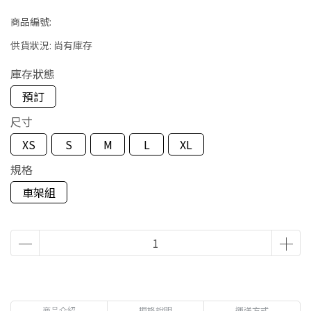
商品編號:
供貨狀況:
尚有庫存
庫存狀態
預訂
尺寸
XS
S
M
L
XL
規格
車架組
商品介紹
規格說明
運送方式