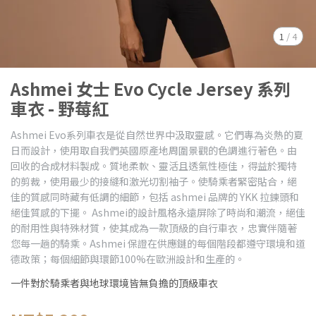
1
/
4
Ashmei 女士 Evo Cycle Jersey 系列
車衣 - 野莓紅
Ashmei Evo系列車衣是從自然世界中汲取靈感。它們專為炎熱的夏
日而設計，使用取自我們英國原產地周圍景觀的色調進行著色。由
回收的合成材料製成。質地柔軟、靈活且透氣性極佳，得益於獨特
的剪裁，使用最少的接縫和激光切割袖子。使騎乘者緊密貼合，絕
佳的質感同時藏有低調的細節，包括 ashmei 品牌的 YKK 拉鍊頭和
絕佳質感的下擺。 Ashmei的設計風格永遠屏除了時尚和潮流，絕佳
的耐用性與特殊材質，使其成為一款頂級的自行車衣，忠實伴隨著
您每一趟的騎乘。Ashmei 保證在供應鏈的每個階段都遵守環境和道
德政策；每個細節與環節100%在歐洲設計和生產的。
一件對於騎乘者與地球環境皆無負擔的頂級車衣