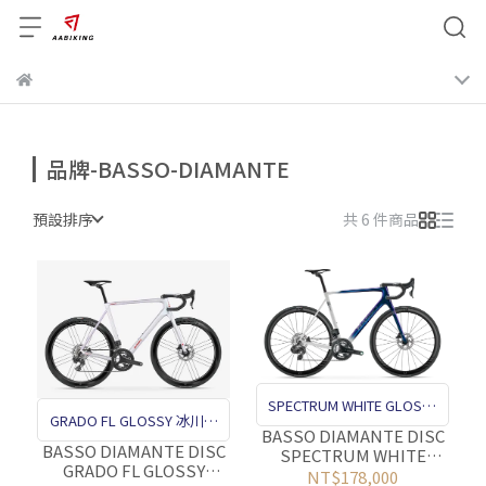
品牌-BASSO-DIAMANTE
預設排序
共 6 件商品
SPECTRUM WHITE GLOSSY
GRADO FL GLOSSY 冰川白
漸層極光藍塗裝 碟煞
BASSO DIAMANTE DISC
塗裝 碟煞
BASSO DIAMANTE DISC
SPECTRUM WHITE
GRADO FL GLOSSY
GLOSSY FRAMESET
NT$178,000