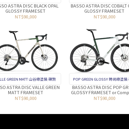
SO ASTRA DISC BLACK OPAL
BASSO ASTRA DISC COBALT 
GLOSSY FRAMESET
GLOSSY FRAMESET
NT$90,000
NT$90,000
ALLE GREEN MATT 山谷綠塗裝 碟煞
POP GREEN GLOSSY 時尚綠塗裝
SO ASTRA DISC VALLE GREEN
BASSO ASTRA DISC POP G
MATT FRAMESET
GLOSSY FRAMESET or Comp
Bike
NT$90,000
NT$90,000