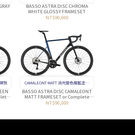
煞
GRAY
BASSO ASTRA DISC CHROMA
WHITE GLOSSY FRAMESET
NT$90,000
CAMALEONT MATT 消光變色龍藍塗裝
 碟煞
碟煞
BASSO ASTRA DISC CAMALEONT
REEN
MATT FRAMESET or Complete
lete
Bike
NT$90,000