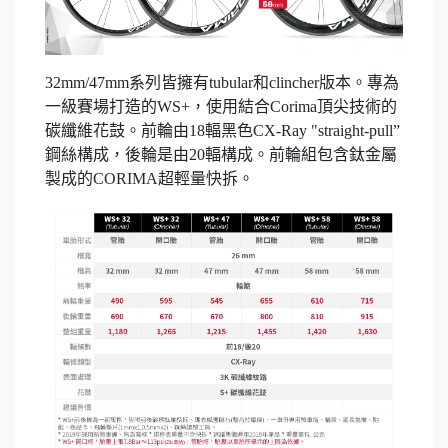
32mm/47mm系列皆擁有tubular和clincher版本。專為
一級賽場打造的WS+，使用結合Corima頂尖技術的
碳纖維花鼓。前輪由18輻黑色CX-Ray "straight-pull”
鋼絲構成，後輪是由20輻構成。前輪組包含鈦金屬
製成的CORIMA超輕量快拆。