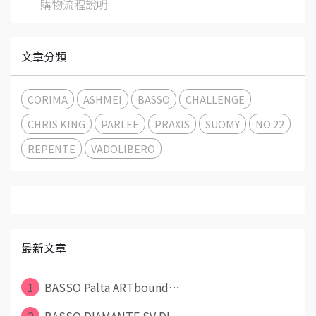
購物流程說明
文章分類
CORIMA
ASHMEI
BASSO
CHALLENGE
CHRIS KING
PARLEE
PRAXIS
SUOMY
NO.22
REPENTE
VADOLIBERO
最新文章
1
BASSO Palta ARTbound⋯