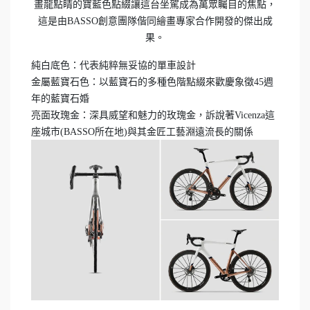
畫龍點睛的寶藍色點綴讓這台坐駕成為萬眾矚目的焦點，
這是由BASSO創意團隊偕同繪畫專家合作開發的傑出成
果。
純白底色：代表純粹無妥協的單車設計
金屬藍寶石色：以藍寶石的多種色階點綴來歡慶象徵45週
年的藍寶石婚
亮面玫瑰金：深具威望和魅力的玫瑰金，訴說著Vicenza這
座城市(BASSO所在地)與其金匠工藝淵遠流長的關係